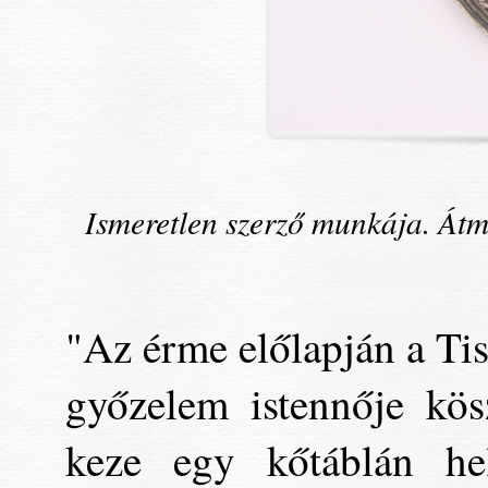
Ismeretlen szerző munkája. Át
"Az érme előlapján a Tisz
győzelem istennője kös
keze egy kőtáblán hel