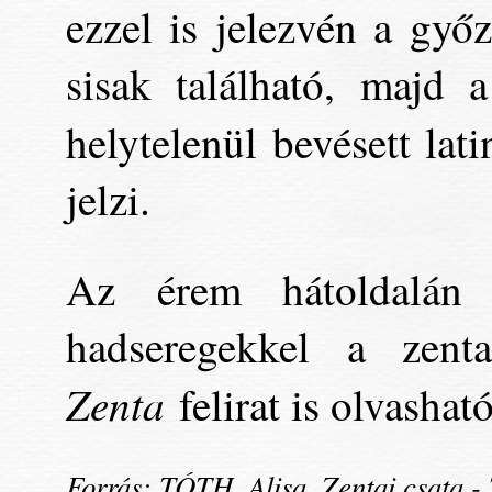
ezzel is jelezvén a győz
sisak található, majd 
helytelenül bevésett lat
jelzi.
Az érem hátoldalán 
hadseregekkel a zent
Zenta
felirat is olvashat
Forrás: TÓTH, Alisa, Zentai csata -