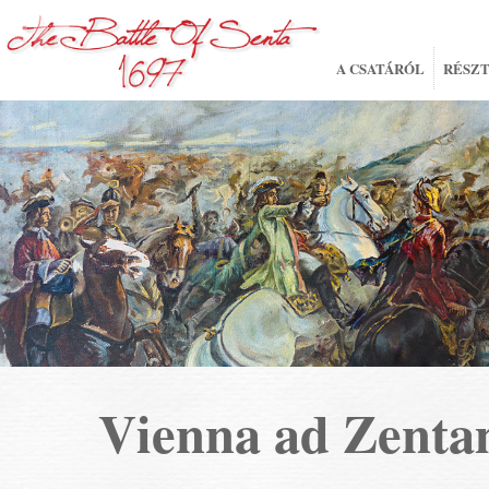
A CSATÁRÓL
RÉSZ
Vienna ad Zent