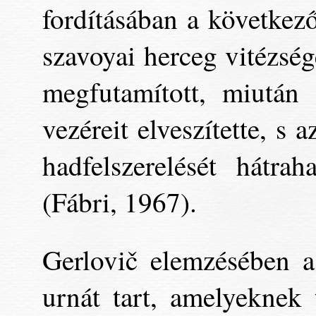
fordításában a következ
szavoyai herceg vitézség
megfutamított, miután 
vezéreit elveszítette, s
hadfelszerelését hátra
(Fábri, 1967).
Gerlovič elemzésében a
urnát tart, amelyeknek 