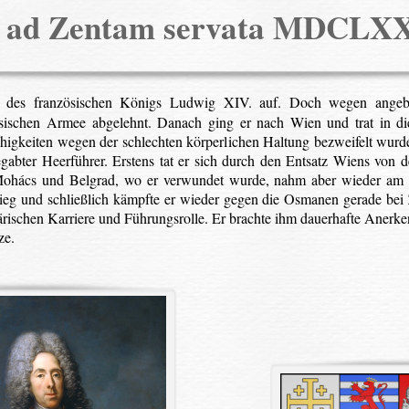
a ad Zentam servata MDCLX
es französischen Königs Ludwig XIV. auf. Doch wegen angeblic
ischen Armee abgelehnt. Danach ging er nach Wien und trat in die
higkeiten wegen der schlechten körperlichen Haltung bezweifelt wurd
egabter Heerführer. Erstens tat er sich durch den Entsatz Wiens von
Mohács und Belgrad, wo er verwundet wurde, nahm aber wieder am Kr
Krieg und schließlich kämpfte er wieder gegen die Osmanen gerade bei
litärischen Karriere und Führungsrolle. Er brachte ihm dauerhafte Ane
ze.