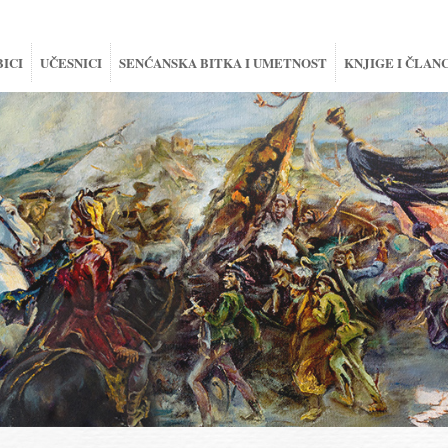
BICI
UČESNICI
SENĆANSKA BITKA I UMETNOST
KNJIGE I ČLANC