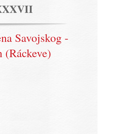
XXXVII
na Savojskog -
n (Ráckeve)