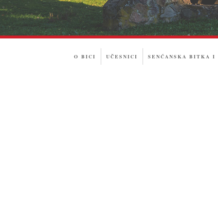
O BICI
UČESNICI
SENĆANSKA BITKA I