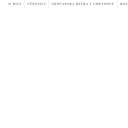
O BICI
UČESNICI
SENĆANSKA BITKA I UMETNOST
KNJ