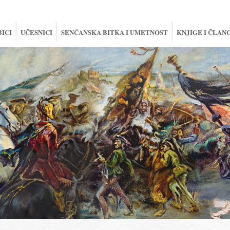
BICI
UČESNICI
SENĆANSKA BITKA I UMETNOST
KNJIGE I ČLANC