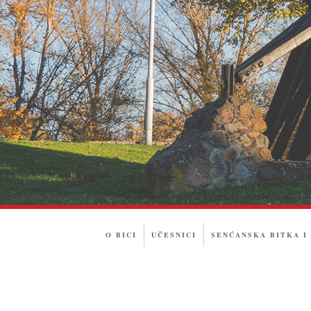
O BICI
UČESNICI
SENĆANSKA BITKA I