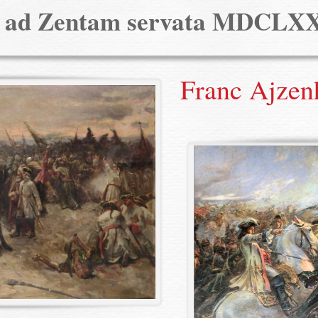
a ad Zentam servata MDCLX
Franc Ajzen