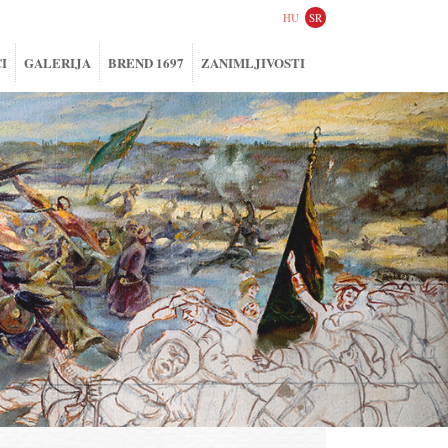
HU
SR
I
GALERIJA
BREND 1697
ZANIMLJIVOSTI